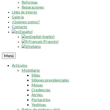
Reformas
Reparaciones
Links de interés
Galería
¿Quienes somos?
Contacto
Español
English
(
Inglés
)
Français
(
Francés
)
Italiano
Menú
Artículos
Mobiliario
Sillas
Sillones presidenciales
Mesas
Credencias
Atriles
Portacirios
Yeshivas
Paños de ambon y atril