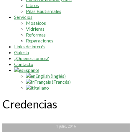
Libros
Pilas Bautismales
Servicios
Mosaicos
Vidrieras
Reformas
Reparaciones
Links de interés
Galería
¿Quienes somos?
Contacto
Español
English
(
Inglés
)
Français
(
Francés
)
Italiano
Credencias
1 julio, 2016