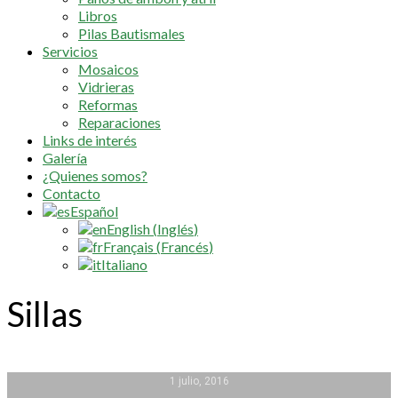
Libros
Pilas Bautismales
Servicios
Mosaicos
Vidrieras
Reformas
Reparaciones
Links de interés
Galería
¿Quienes somos?
Contacto
Español
English
(
Inglés
)
Français
(
Francés
)
Italiano
Sillas
1 julio, 2016