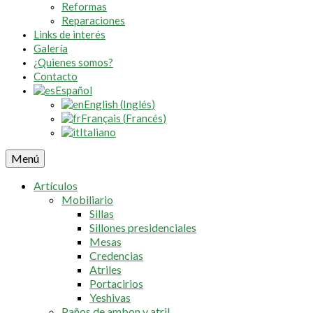
Reformas
Reparaciones
Links de interés
Galería
¿Quienes somos?
Contacto
Español
English
(
Inglés
)
Français
(
Francés
)
Italiano
Menú
Artículos
Mobiliario
Sillas
Sillones presidenciales
Mesas
Credencias
Atriles
Portacirios
Yeshivas
Paños de ambon y atril