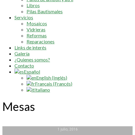
Libros
Pilas Bautismales
Servicios
Mosaicos
Vidrieras
Reformas
Reparaciones
Links de interés
Galería
¿Quienes somos?
Contacto
Español
English
(
Inglés
)
Français
(
Francés
)
Italiano
Mesas
1 julio, 2016