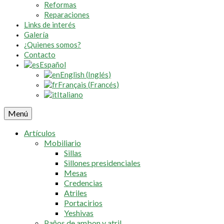
Reformas
Reparaciones
Links de interés
Galería
¿Quienes somos?
Contacto
Español
English
(
Inglés
)
Français
(
Francés
)
Italiano
Menú
Artículos
Mobiliario
Sillas
Sillones presidenciales
Mesas
Credencias
Atriles
Portacirios
Yeshivas
Paños de ambon y atril