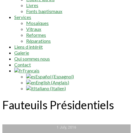
Livres
Fonts baptismaux
Services
Mosaïques
Vitraux
Reformes
Réparations
Liens d intérêt
Galerie
Qui sommes nous
Contact
Français
Español
(
Espagnol
)
English
(
Anglais
)
Italiano
(
Italien
)
Fauteuils Présidentiels
1 July, 2016