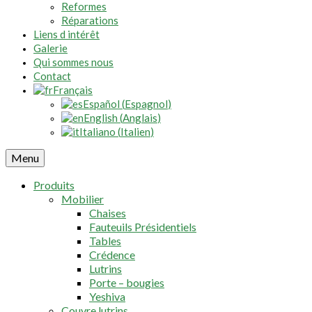
Reformes
Réparations
Liens d intérêt
Galerie
Qui sommes nous
Contact
Français
Español
(
Espagnol
)
English
(
Anglais
)
Italiano
(
Italien
)
Menu
Produits
Mobilier
Chaises
Fauteuils Présidentiels
Tables
Crédence
Lutrins
Porte – bougies
Yeshiva
Couvre lutrins