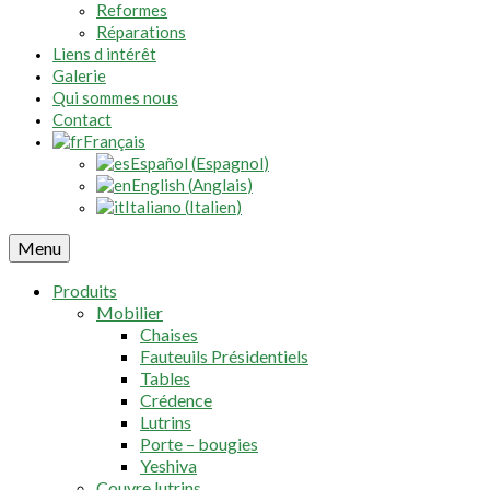
Reformes
Réparations
Liens d intérêt
Galerie
Qui sommes nous
Contact
Français
Español
(
Espagnol
)
English
(
Anglais
)
Italiano
(
Italien
)
Menu
Produits
Mobilier
Chaises
Fauteuils Présidentiels
Tables
Crédence
Lutrins
Porte – bougies
Yeshiva
Couvre lutrins