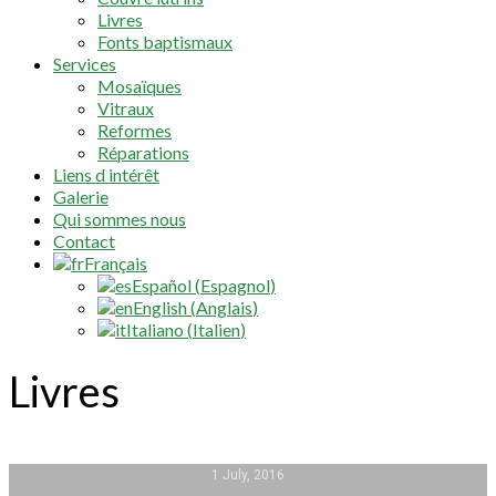
Livres
Fonts baptismaux
Services
Mosaïques
Vitraux
Reformes
Réparations
Liens d intérêt
Galerie
Qui sommes nous
Contact
Français
Español
(
Espagnol
)
English
(
Anglais
)
Italiano
(
Italien
)
Livres
1 July, 2016