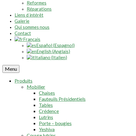
Reformes
Réparations
Liens d intérêt
Galerie
Qui sommes nous
Contact
Français
Español
(
Espagnol
)
English
(
Anglais
)
Italiano
(
Italien
)
Menu
Produits
Mobilier
Chaises
Fauteuils Présidentiels
Tables
Crédence
Lutrins
Porte – bougies
Yeshiva
Couvre lutrins