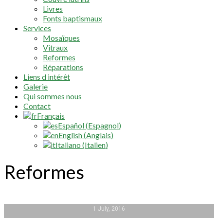
Livres
Fonts baptismaux
Services
Mosaïques
Vitraux
Reformes
Réparations
Liens d intérêt
Galerie
Qui sommes nous
Contact
Français
Español
(
Espagnol
)
English
(
Anglais
)
Italiano
(
Italien
)
Reformes
1 July, 2016